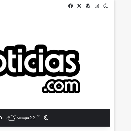
Facebook
X
WordPress
Instagram
Switch ski
℃
22
Switch skin
D
Meoqui