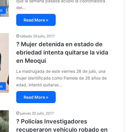
que la semana pasada acudió la coordinadora
del…
as
Read More »
sábado 29 julio, 2017
? Mujer detenida en estado de
ebriedad intenta quitarse la vida
en Meoqui
La madrugada de este viernes 28 de julio, una
mujer identificada como Pamela de 26 años de
edad, intentó quitarse…
as
Read More »
jueves 20 julio, 2017
? Policías Investigadores
recuperaron vehículo robado en