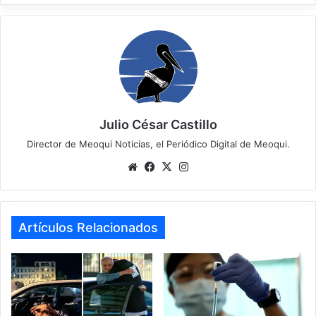
Julio César Castillo
Director de Meoqui Noticias, el Periódico Digital de Meoqui.
We
Fa
X
Ins
bsi
ce
tag
te
bo
ra
ok
m
Artículos Relacionados