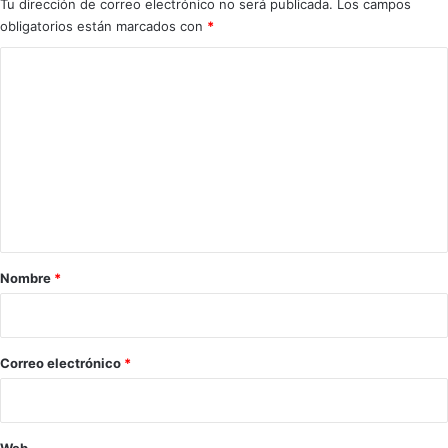
Tu dirección de correo electrónico no será publicada.
Los campos
obligatorios están marcados con
*
C
o
m
e
n
t
a
r
Nombre
*
i
o
*
Correo electrónico
*
Web