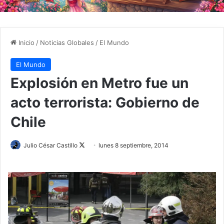
Inicio
/
Noticias Globales
/
El Mundo
El Mundo
Explosión en Metro fue un
acto terrorista: Gobierno de
Chile
Julio César Castillo
F
lunes 8 septiembre, 2014
o
l
l
o
w
o