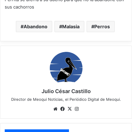
sus cachorros
Abandono
Malasia
Perros
Julio César Castillo
Director de Meoqui Noticias, el Periódico Digital de Meoqui.
We
Fa
X
Ins
bsi
ce
tag
te
bo
ra
ok
m