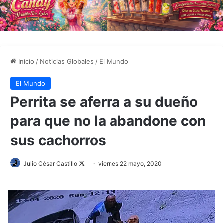
Inicio
/
Noticias Globales
/
El Mundo
El Mundo
Perrita se aferra a su dueño
para que no la abandone con
sus cachorros
Julio César Castillo
F
viernes 22 mayo, 2020
o
l
l
o