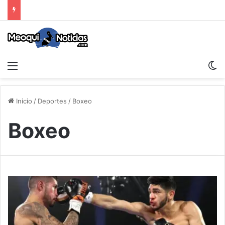
Menu
S
Inicio
/
Deportes
/
Boxeo
Boxeo