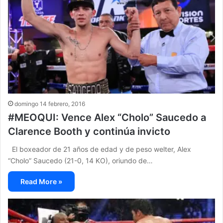
domingo 14 febrero, 2016
#MEOQUI: Vence Alex “Cholo” Saucedo a
Clarence Booth y continúa invicto
El boxeador de 21 años de edad y de peso welter, Alex
“Cholo” Saucedo (21-0, 14 KO), oriundo de…
Read More »