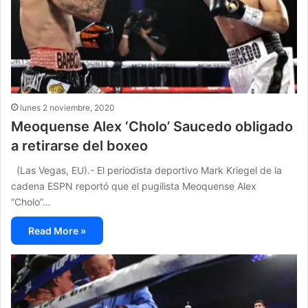
lunes 2 noviembre, 2020
Meoquense Alex ‘Cholo’ Saucedo obligado
a retirarse del boxeo
(Las Vegas, EU).- El periodista deportivo Mark Kriegel de la
cadena ESPN reportó que el pugilista Meoquense Alex
“Cholo”…
Read More »