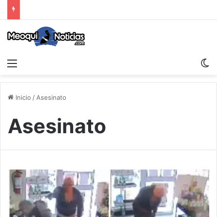
Menu
S
Inicio
/
Asesinato
Asesinato