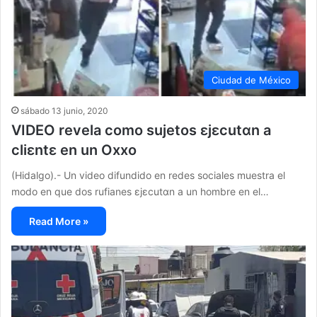
Ciudad de México
sábado 13 junio, 2020
VIDEO revela como sujetos εjεcutαn a
cliεntε en un Oxxo
(Hidalgo).- Un video difundido en redes sociales muestra el
modo en que dos rufianes εjεcutαn a un hombre en el…
Read More »