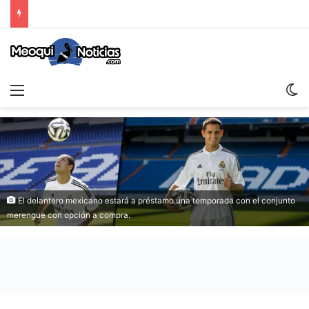
Menu
S
El delantero mexicano estará a préstamo una temporada con el conjunto
merengue con opción a compra.