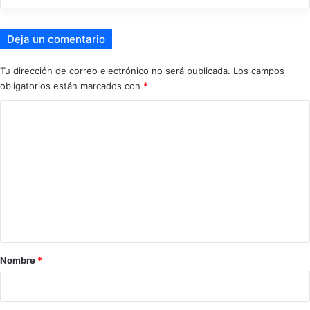
Deja un comentario
Tu dirección de correo electrónico no será publicada.
Los campos
obligatorios están marcados con
*
C
o
m
e
n
t
a
r
Nombre
*
i
o