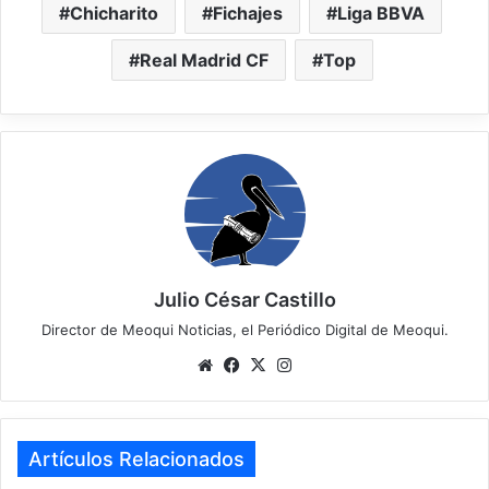
Chicharito
Fichajes
Liga BBVA
Real Madrid CF
Top
Julio César Castillo
Director de Meoqui Noticias, el Periódico Digital de Meoqui.
We
Fa
X
Ins
bsi
ce
tag
te
bo
ra
ok
m
Artículos Relacionados