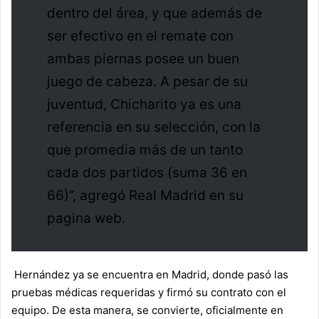
dentro del área, y que además de
ser efectivo en el remate con
ambas piernas posee un buen
juego de cabeza. A pesar de su
juventud, Chicharito ya es una
referencia en su selección, con la
que promedia más de un tanto
cada dos partidos (suma 36 en
66)”, agregó Real Madrid en su
pagina web.
Hernández ya se encuentra en Madrid, donde pasó las
pruebas médicas requeridas y firmó su contrato con el
equipo. De esta manera, se convierte, oficialmente en