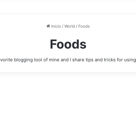
ta & broad bean salad
w to get them involved
Inicio
/
World
/
Foods
Foods
vorite blogging tool of mine and I share tips and tricks for usi
Cooking with kids –
how to get them
involved
jueves 12 diciembre, 2024