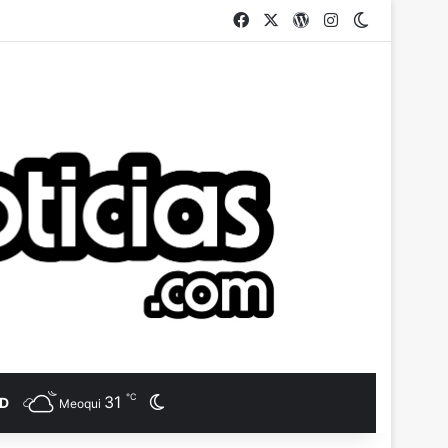
Facebook
X
WordPress
Instagram
Switch ski
℃
31
Switch skin
AD
Meoqui