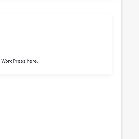
ng WordPress here.
6 Ways Drinking Warm
Water Can Heal Your
Body
jueves 12 diciembre, 2024