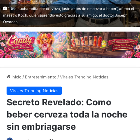
“Una cucharadita por cerveza, justo antes de empezar a beber”, afirmó el
maestro Koch, quien aprendió esto gracias a su amigo, el doctor Joseph
Owades.
Inicio
/
Entretenimiento
/
Virales Trending Noticias
Virales Trending Noticias
Secreto Revelado: Como
beber cerveza toda la noche
sin embriagarse