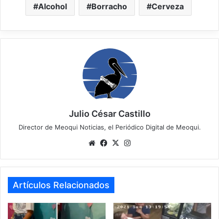
Alcohol
Borracho
Cerveza
Julio César Castillo
Director de Meoqui Noticias, el Periódico Digital de Meoqui.
We
Fa
X
Ins
bsi
ce
tag
te
bo
ra
ok
m
Artículos Relacionados