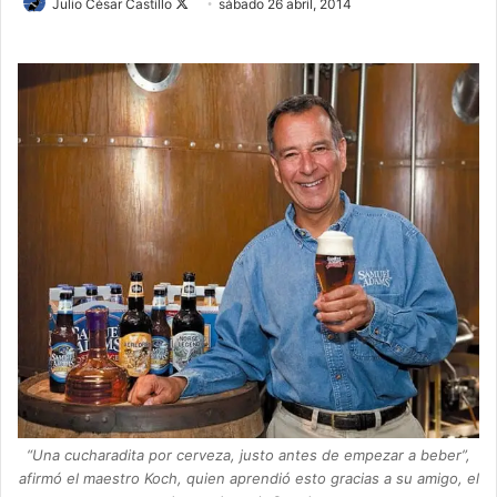
Julio César Castillo
F
sábado 26 abril, 2014
o
l
l
o
w
o
n
X
“Una cucharadita por cerveza, justo antes de empezar a beber”,
afirmó el maestro Koch, quien aprendió esto gracias a su amigo, el