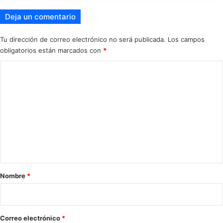
Deja un comentario
Tu dirección de correo electrónico no será publicada.
Los campos
obligatorios están marcados con
*
C
o
m
e
n
t
a
r
Nombre
*
i
o
*
Correo electrónico
*