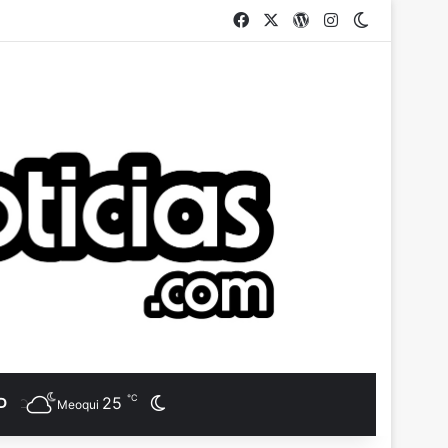
Facebook
X
WordPress
Instagram
Switch ski
℃
25
D
Switch skin
Meoqui