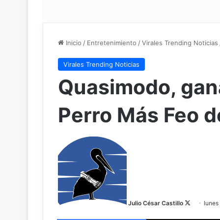
Inicio
/
Entretenimiento
/
Virales Trending Noticias
Virales Trending Noticias
Quasimodo, gan
Perro Más Feo 
F
o
l
l
o
w
Julio César Castillo
lunes
o
Facebook