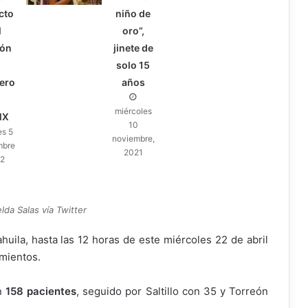
cto
niño de
l
oro”,
ón
jinete de
solo 15
ero
años
miércoles
MX
10
es 5
noviembre,
mbre,
2021
22
lda Salas vía Twitter
uila, hasta las 12 horas de este miércoles 22 de abril
imientos.
n
158 pacientes
, seguido por Saltillo con 35 y Torreón