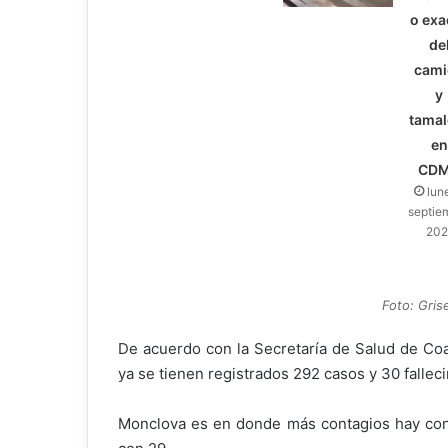
o exa
de
cami
y
tamal
en
CD
lun
septie
20
Foto: Grise
De acuerdo con la Secretaría de Salud de Coah
ya se tienen registrados 292 casos y 30 fallec
Monclova es en donde más contagios hay co