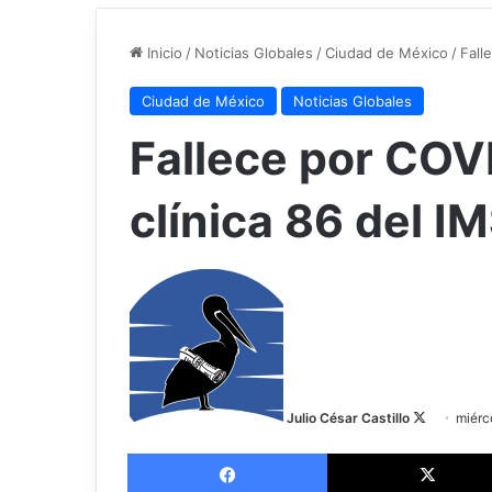
Inicio
/
Noticias Globales
/
Ciudad de México
/
Fall
Ciudad de México
Noticias Globales
Fallece por COVI
clínica 86 del I
F
o
l
l
o
w
Julio César Castillo
miérc
o
Facebook
n