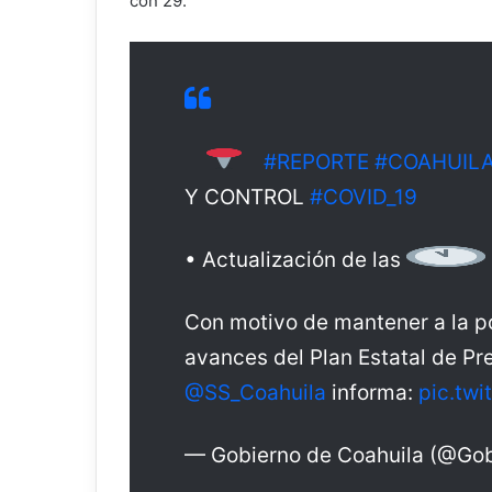
con 29.
#REPORTE
#COAHUIL
Y CONTROL
#COVID_19
• Actualización de las
Con motivo de mantener a la po
avances del Plan Estatal de Pr
@SS_Coahuila
informa:
pic.twi
— Gobierno de Coahuila (@Go