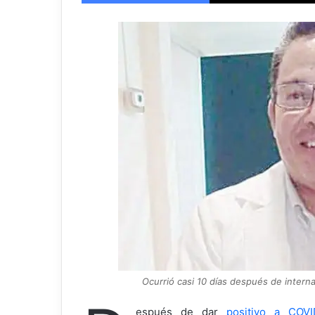
X
Ocurrió casi 10 días después de intern
espués de dar
positivo a COVI