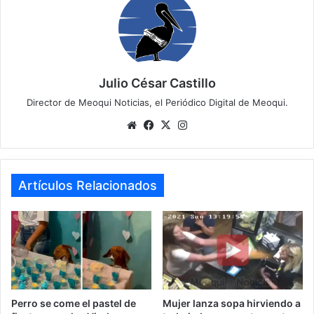
Julio César Castillo
Director de Meoqui Noticias, el Periódico Digital de Meoqui.
We
Fa
X
Ins
bsi
ce
tag
te
bo
ra
ok
m
Artículos Relacionados
Perro se come el pastel de
Mujer lanza sopa hirviendo a