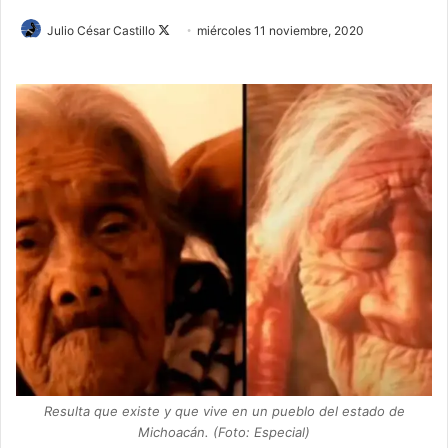
Julio César Castillo
F
miércoles 11 noviembre, 2020
o
l
l
o
w
o
n
X
Resulta que existe y que vive en un pueblo del estado de
Michoacán. (Foto: Especial)