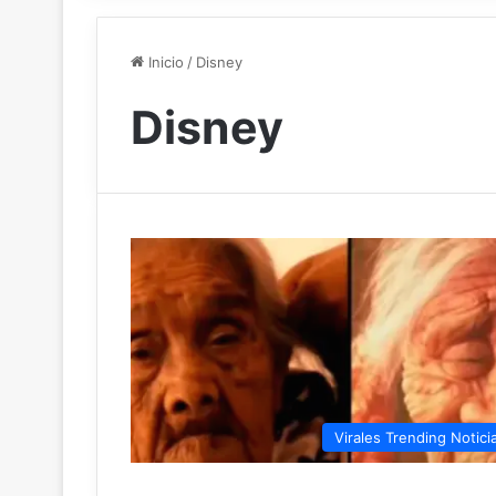
Inicio
/
Disney
Disney
Virales Trending Notici