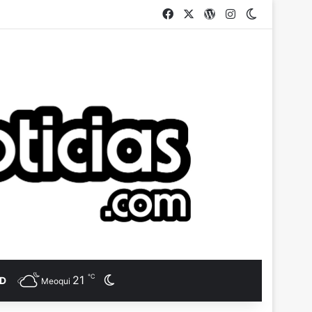
Facebook
X
WordPress
Instagram
Switch ski
℃
21
Switch skin
AD
Meoqui