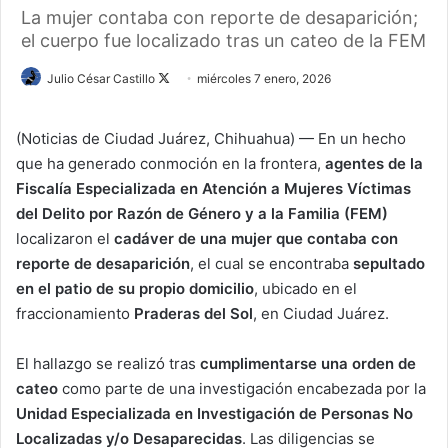
La mujer contaba con reporte de desaparición;
el cuerpo fue localizado tras un cateo de la FEM
Julio César Castillo
F
miércoles 7 enero, 2026
o
l
(Noticias de Ciudad Juárez, Chihuahua) — En un hecho
l
que ha generado conmoción en la frontera,
agentes de la
o
Fiscalía Especializada en Atención a Mujeres Víctimas
w
del Delito por Razón de Género y a la Familia (FEM)
o
localizaron el
cadáver de una mujer que contaba con
n
reporte de desaparición
, el cual se encontraba
sepultado
X
en el patio de su propio domicilio
, ubicado en el
fraccionamiento
Praderas del Sol
, en Ciudad Juárez.
El hallazgo se realizó tras
cumplimentarse una orden de
cateo
como parte de una investigación encabezada por la
Unidad Especializada en Investigación de Personas No
Localizadas y/o Desaparecidas
. Las diligencias se