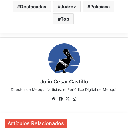
Destacadas
Juárez
Policiaca
Top
Julio César Castillo
Director de Meoqui Noticias, el Periódico Digital de Meoqui.
We
Fa
X
Ins
bsi
ce
tag
te
bo
ra
ok
m
Artículos Relacionados