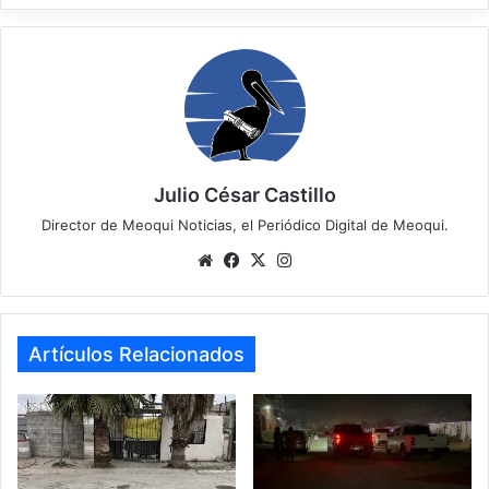
Julio César Castillo
Director de Meoqui Noticias, el Periódico Digital de Meoqui.
We
Fa
X
Ins
bsi
ce
tag
te
bo
ra
ok
m
Artículos Relacionados