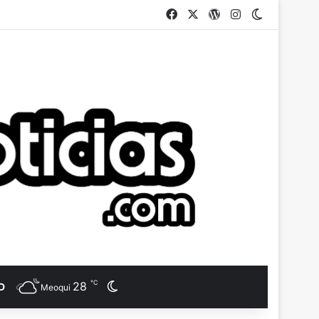
Facebook
X
WordPress
Instagram
Switch ski
℃
28
Switch skin
D
Meoqui