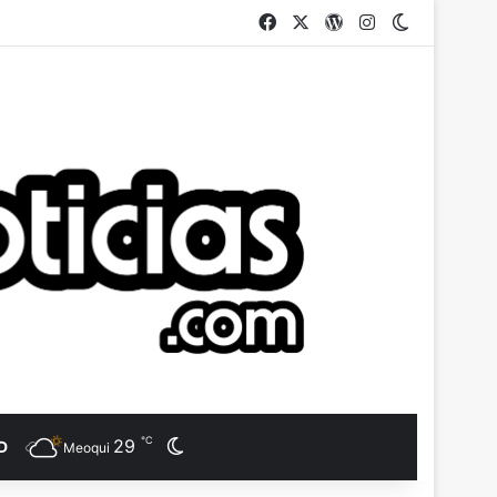
Facebook
X
WordPress
Instagram
Switch ski
℃
29
Switch skin
D
Meoqui