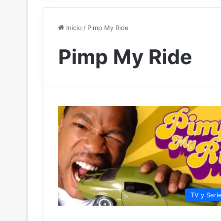
Inicio
/
Pimp My Ride
Pimp My Ride
TV y Seri