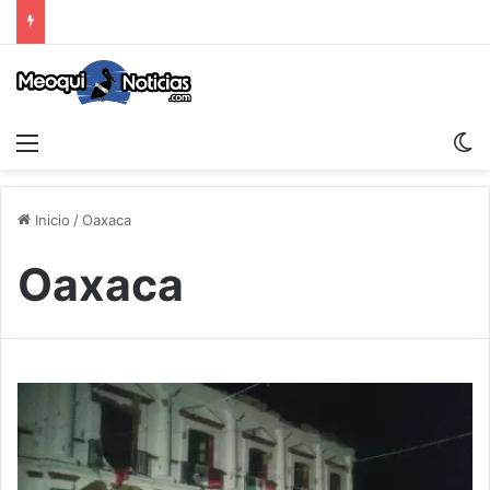
Menu
S
Inicio
/
Oaxaca
Oaxaca