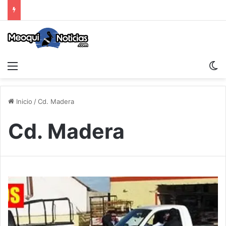
Menu
S
Inicio
/
Cd. Madera
Cd. Madera