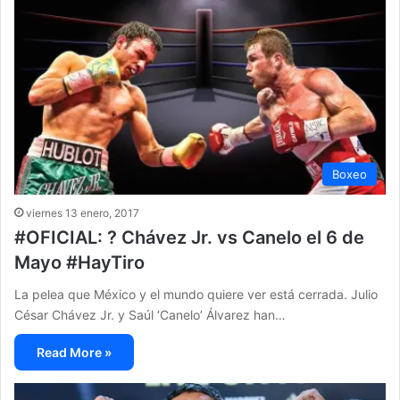
Boxeo
viernes 13 enero, 2017
#OFICIAL: ? Chávez Jr. vs Canelo el 6 de
Mayo #HayTiro
La pelea que México y el mundo quiere ver está cerrada. Julio
César Chávez Jr. y Saúl ‘Canelo’ Álvarez han…
Read More »