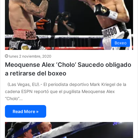
Boxeo
lunes 2 noviembre, 2020
Meoquense Alex ‘Cholo’ Saucedo obligado
a retirarse del boxeo
(Las Vegas, EU).- El periodista deportivo Mark Kriegel de la
cadena ESPN reportó que el pugilista Meoquense Alex
“Cholo”…
Read More »