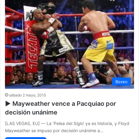
Boxeo
sábado 2 mayo, 2015
▶ Mayweather vence a Pacquiao por
decisión unánime
[LAS VEGAS, EU] — La ‘Pelea del Siglo‘ ya es historia, y Floyd
Mayweather se impuso por decisión unánime a…