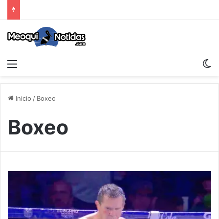
Menu
S
Inicio
/
Boxeo
Boxeo