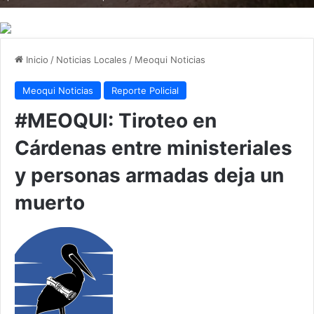
Inicio
/
Noticias Locales
/
Meoqui Noticias
Meoqui Noticias
Reporte Policial
#MEOQUI: Tiroteo en
Cárdenas entre ministeriales
y personas armadas deja un
muerto
F
o
l
l
o