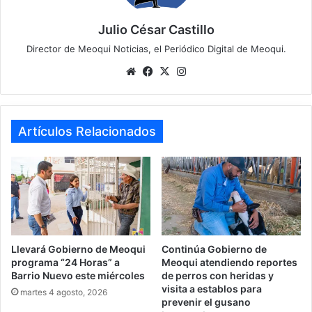
Julio César Castillo
Director de Meoqui Noticias, el Periódico Digital de Meoqui.
We
Fa
X
Ins
bsi
ce
tag
te
bo
ra
ok
m
Artículos Relacionados
Llevará Gobierno de Meoqui
Continúa Gobierno de
programa “24 Horas” a
Meoqui atendiendo reportes
Barrio Nuevo este miércoles
de perros con heridas y
visita a establos para
martes 4 agosto, 2026
prevenir el gusano