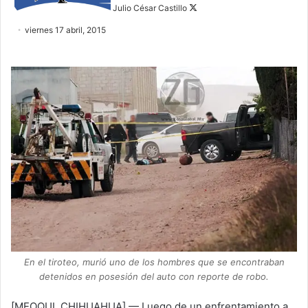
w
Julio César Castillo
o
viernes 17 abril, 2015
n
X
En el tiroteo, murió uno de los hombres que se encontraban
detenidos en posesión del auto con reporte de robo.
[MEOQUI, CHIHUAHUA] — Luego de un enfrentamiento a