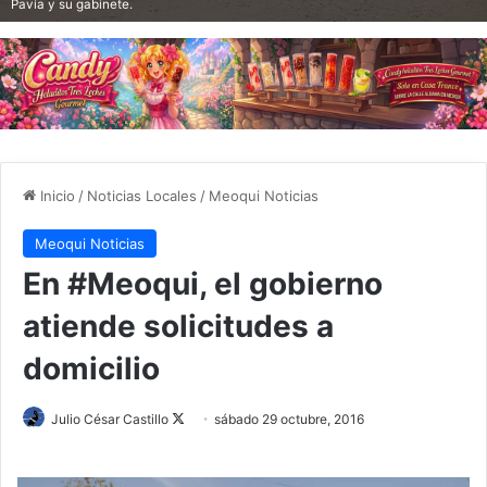
Pavía y su gabinete.
Inicio
/
Noticias Locales
/
Meoqui Noticias
Meoqui Noticias
En #Meoqui, el gobierno
atiende solicitudes a
domicilio
Julio César Castillo
F
sábado 29 octubre, 2016
o
l