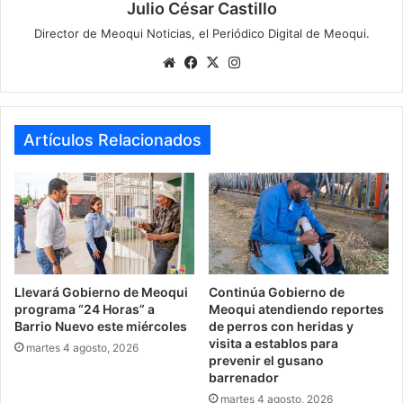
Julio César Castillo
Director de Meoqui Noticias, el Periódico Digital de Meoqui.
We
Fa
X
Ins
bsi
ce
tag
te
bo
ra
ok
m
Artículos Relacionados
Llevará Gobierno de Meoqui
Continúa Gobierno de
programa “24 Horas” a
Meoqui atendiendo reportes
Barrio Nuevo este miércoles
de perros con heridas y
visita a establos para
martes 4 agosto, 2026
prevenir el gusano
barrenador
martes 4 agosto, 2026