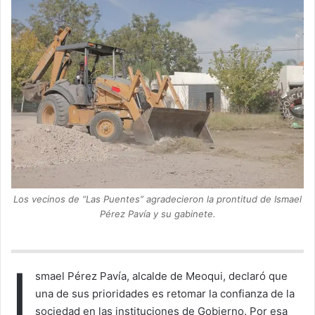
l
o
w
o
n
X
Los vecinos de “Las Puentes” agradecieron la prontitud de Ismael
Pérez Pavía y su gabinete.
I
smael Pérez Pavía, alcalde de Meoqui, declaró que
una de sus prioridades es retomar la confianza de la
sociedad en las instituciones de Gobierno. Por esa