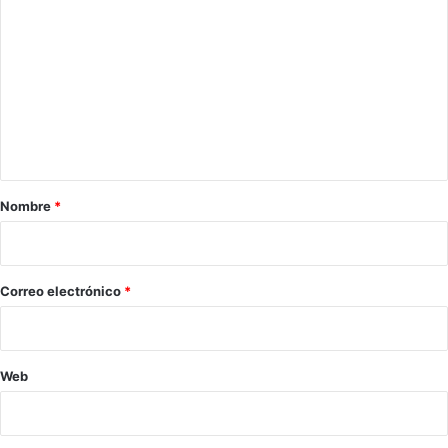
o
m
e
n
t
a
r
Nombre
*
i
o
*
Correo electrónico
*
Web