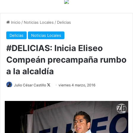
Inicio
/
Noticias Locales
/
Delicias
Delicias
Noticias Locales
#DELICIAS: Inicia Eliseo
Compeán precampaña rumbo
a la alcaldía
Julio César Castillo
F
viernes 4 marzo, 2016
o
l
l
o
w
o