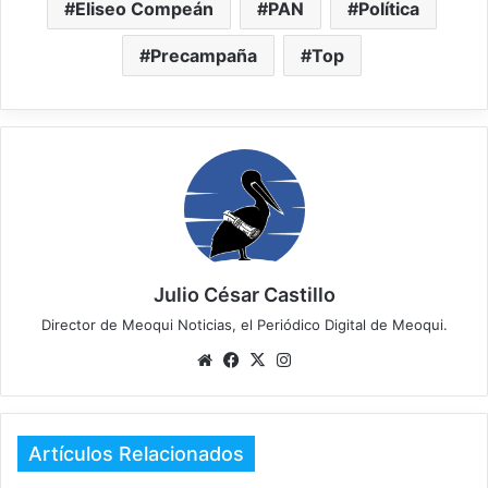
Eliseo Compeán
PAN
Política
Precampaña
Top
Julio César Castillo
Director de Meoqui Noticias, el Periódico Digital de Meoqui.
We
Fa
X
Ins
bsi
ce
tag
te
bo
ra
ok
m
Artículos Relacionados