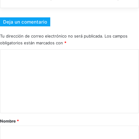
Deja un comentario
Tu dirección de correo electrónico no será publicada.
Los campos
obligatorios están marcados con
*
C
o
m
e
n
t
a
r
Nombre
*
i
o