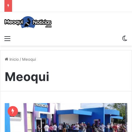
Menu
S
Inicio
/
Meoqui
Meoqui