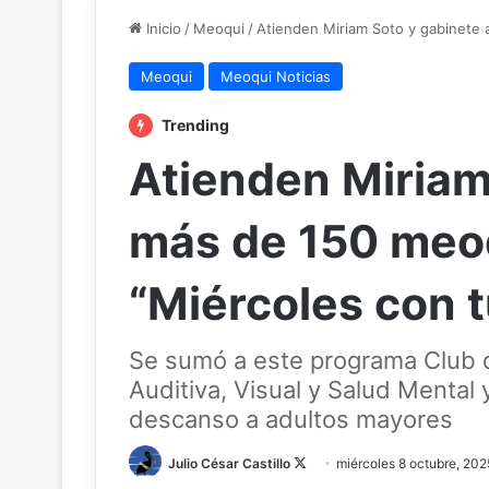
Inicio
/
Meoqui
/
Atienden Miriam Soto y gabinete 
Meoqui
Meoqui Noticias
Trending
Atienden Miriam
más de 150 meo
“Miércoles con 
Se sumó a este programa Club
Auditiva, Visual y Salud Mental 
descanso a adultos mayores
Follow
Julio César Castillo
miércoles 8 octubre, 202
on