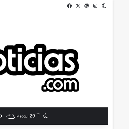
Facebook
X
WordPress
Instagram
Switch ski
℃
29
Switch skin
D
Meoqui