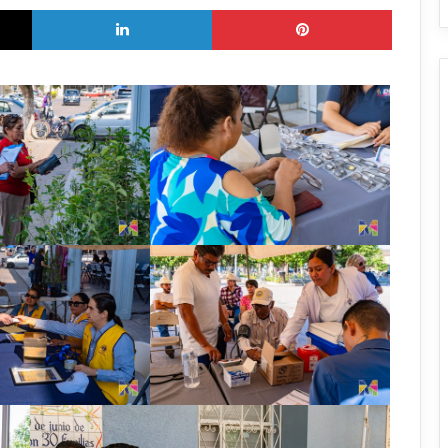
X
LinkedIn
Pinterest