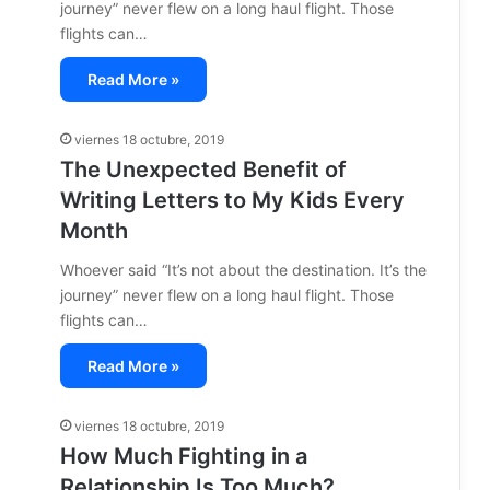
journey” never flew on a long haul flight. Those
flights can…
Read More »
viernes 18 octubre, 2019
The Unexpected Benefit of
Writing Letters to My Kids Every
Month
Whoever said “It’s not about the destination. It’s the
journey” never flew on a long haul flight. Those
flights can…
Read More »
viernes 18 octubre, 2019
How Much Fighting in a
Relationship Is Too Much?