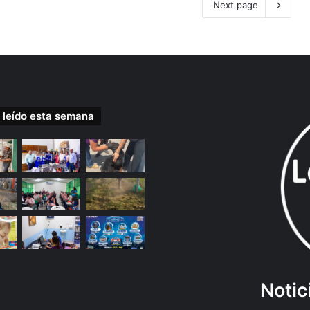
Next page
 leído esta semana
Notic