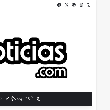
Facebook
X
WordPress
Instagram
Switch ski
℃
26
Switch skin
D
Meoqui