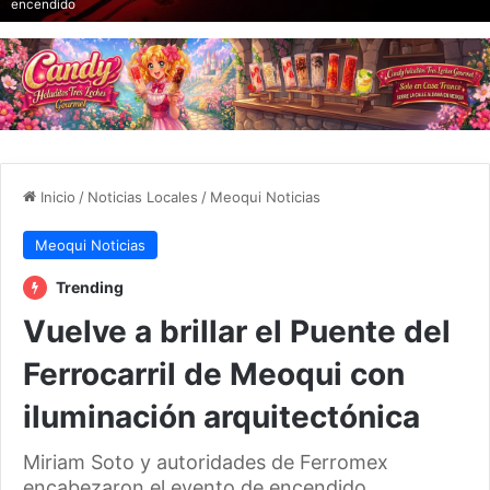
encendido
Inicio
/
Noticias Locales
/
Meoqui Noticias
Meoqui Noticias
Trending
Vuelve a brillar el Puente del
Ferrocarril de Meoqui con
iluminación arquitectónica
Miriam Soto y autoridades de Ferromex
encabezaron el evento de encendido