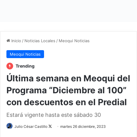
Inicio
/
Noticias Locales
/
Meoqui Noticias
Meoqui Noticias
Trending
Última semana en Meoqui del
Programa “Diciembre al 100”
con descuentos en el Predial
Estará vigente hasta este sábado 30
Julio César Castillo
F
martes 26 diciembre, 2023
o