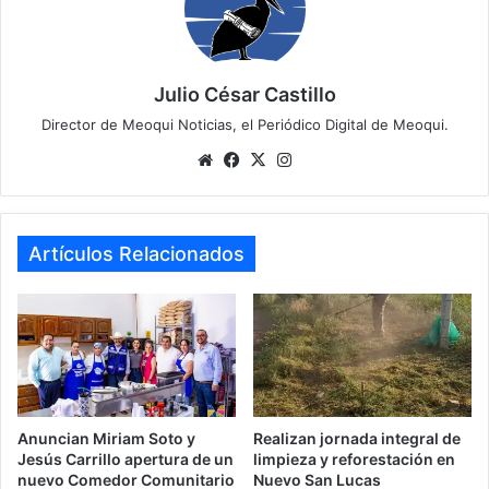
Julio César Castillo
Director de Meoqui Noticias, el Periódico Digital de Meoqui.
We
Fa
X
Ins
bsi
ce
tag
te
bo
ra
ok
m
Artículos Relacionados
Anuncian Miriam Soto y
Realizan jornada integral de
Jesús Carrillo apertura de un
limpieza y reforestación en
nuevo Comedor Comunitario
Nuevo San Lucas