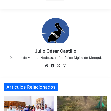
Julio César Castillo
Director de Meoqui Noticias, el Periódico Digital de Meoqui.
We
Fa
X
Ins
bsi
ce
tag
te
bo
ra
ok
m
Artículos Relacionados