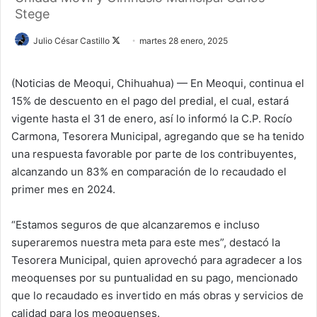
Stege
Julio César Castillo
F
martes 28 enero, 2025
o
l
(Noticias de Meoqui, Chihuahua) — En Meoqui, continua el
l
15% de descuento en el pago del predial, el cual, estará
o
vigente hasta el 31 de enero, así lo informó la C.P. Rocío
w
Carmona, Tesorera Municipal, agregando que se ha tenido
o
una respuesta favorable por parte de los contribuyentes,
n
alcanzando un 83% en comparación de lo recaudado el
X
primer mes en 2024.
“Estamos seguros de que alcanzaremos e incluso
superaremos nuestra meta para este mes”, destacó la
Tesorera Municipal, quien aprovechó para agradecer a los
meoquenses por su puntualidad en su pago, mencionado
que lo recaudado es invertido en más obras y servicios de
calidad para los meoquenses.