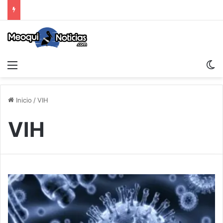
Menu
S
Inicio
/
VIH
VIH