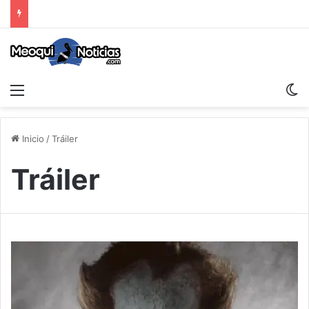
Menu
S
Inicio
/
Tráiler
Tráiler