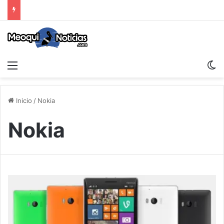
Menu
S
Inicio
/
Nokia
Nokia