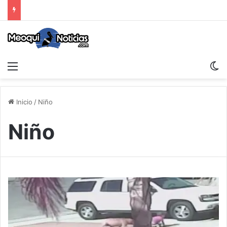
Menu
S
Inicio
/
Niño
Niño