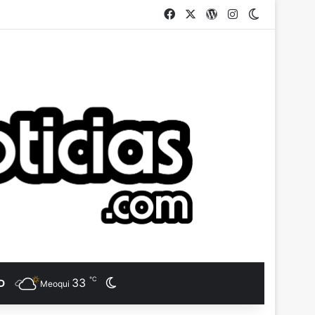
Facebook
X
WordPress
Instagram
Switch ski
℃
33
Switch skin
D
Meoqui