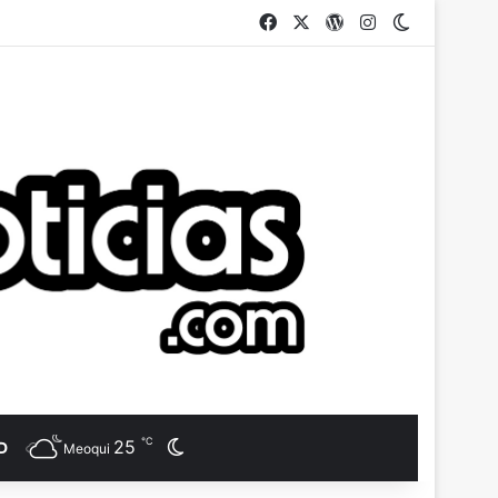
Facebook
X
WordPress
Instagram
Switch ski
℃
25
Switch skin
D
Meoqui