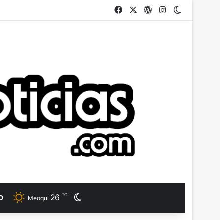
Facebook
X
WordPress
Instagram
Switch ski
℃
26
Switch skin
D
Meoqui