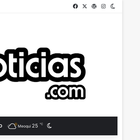
Facebook
X
WordPress
Instagram
Switch ski
℃
25
Switch skin
D
Meoqui