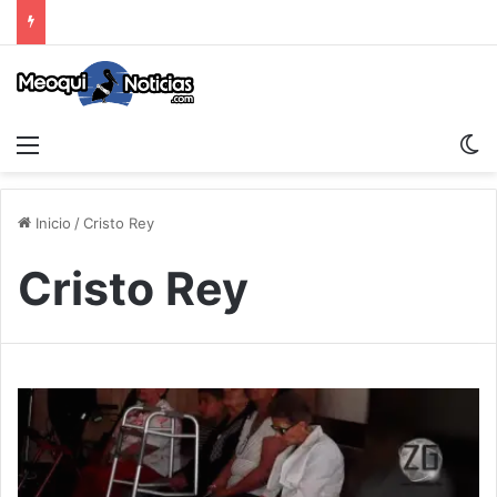
Menu
S
Inicio
/
Cristo Rey
Cristo Rey