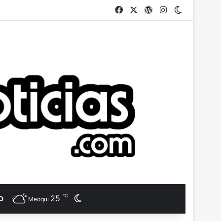
Facebook
X
WordPress
Instagram
Switch ski
℃
25
Switch skin
D
Meoqui