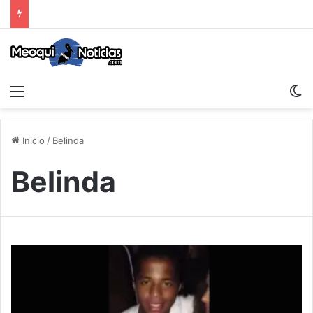
Menu
S
Inicio
/
Belinda
Belinda