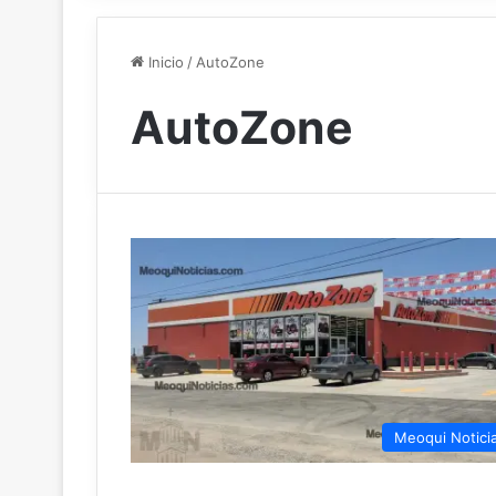
Inicio
/
AutoZone
AutoZone
Meoqui Notici