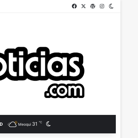
Facebook
X
WordPress
Instagram
Switch ski
℃
31
Switch skin
AD
Meoqui