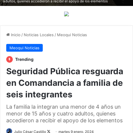
adultos, quienes accedieron a recibir el apoyo de los elementos
Inicio
/
Noticias Locales
/
Meoqui Noticias
Meoqui Noticias
Trending
Seguridad Pública resguarda
en Comandancia a familia de
seis integrantes
La familia la integran una menor de 4 años un
menor de 15 años y cuatro adultos, quienes
accedieron a recibir el apoyo de los elementos
Julio César Castillo
F
martes 9 enero, 2024