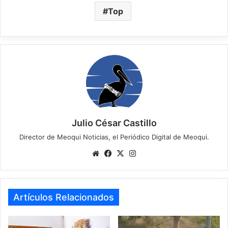
Top
Julio César Castillo
Director de Meoqui Noticias, el Periódico Digital de Meoqui.
We
Fa
X
Ins
bsi
ce
tag
te
bo
ra
ok
m
Artículos Relacionados