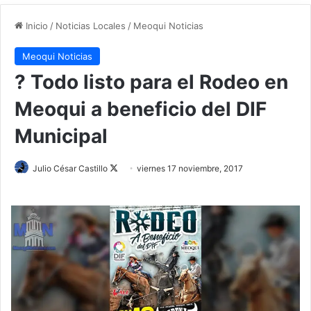
Inicio
/
Noticias Locales
/
Meoqui Noticias
Meoqui Noticias
? Todo listo para el Rodeo en
Meoqui a beneficio del DIF
Municipal
Julio César Castillo
F
viernes 17 noviembre, 2017
o
l
l
o
w
o
n
X