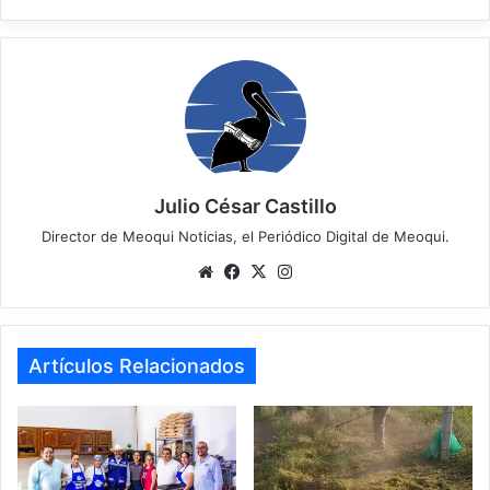
Julio César Castillo
Director de Meoqui Noticias, el Periódico Digital de Meoqui.
We
Fa
X
Ins
bsi
ce
tag
te
bo
ra
ok
m
Artículos Relacionados