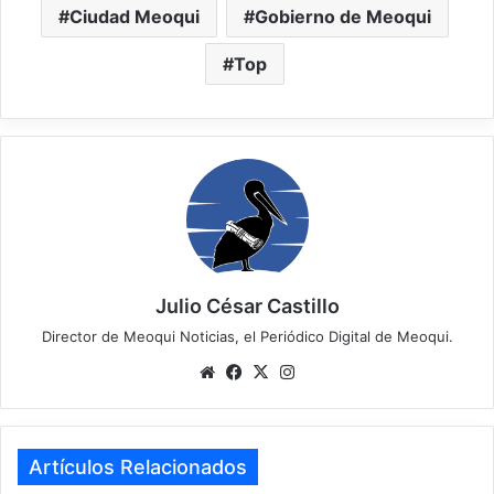
Ciudad Meoqui
Gobierno de Meoqui
Top
Julio César Castillo
Director de Meoqui Noticias, el Periódico Digital de Meoqui.
We
Fa
X
Ins
bsi
ce
tag
te
bo
ra
ok
m
Artículos Relacionados