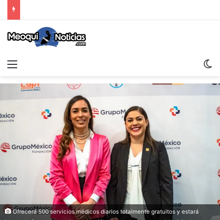
Menu
S
Ofrecerá 500 servicios médicos diarios totalmente gratuitos y estará