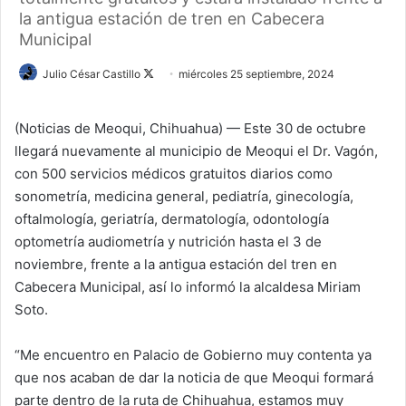
la antigua estación de tren en Cabecera
Municipal
Julio César Castillo
F
miércoles 25 septiembre, 2024
o
l
(Noticias de Meoqui, Chihuahua) — Este 30 de octubre
l
llegará nuevamente al municipio de Meoqui el Dr. Vagón,
o
con 500 servicios médicos gratuitos diarios como
w
sonometría, medicina general, pediatría, ginecología,
o
oftalmología, geriatría, dermatología, odontología
n
optometría audiometría y nutrición hasta el 3 de
X
noviembre, frente a la antigua estación del tren en
Cabecera Municipal, así lo informó la alcaldesa Miriam
Soto.
“Me encuentro en Palacio de Gobierno muy contenta ya
que nos acaban de dar la noticia de que Meoqui formará
parte dentro de la ruta de Chihuahua, estamos muy