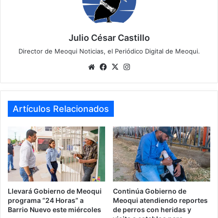
Julio César Castillo
Director de Meoqui Noticias, el Periódico Digital de Meoqui.
We
Fa
X
Ins
bsi
ce
tag
te
bo
ra
ok
m
Artículos Relacionados
Llevará Gobierno de Meoqui
Continúa Gobierno de
programa “24 Horas” a
Meoqui atendiendo reportes
Barrio Nuevo este miércoles
de perros con heridas y