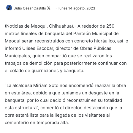
Julio César Castillo
F
lunes 14 agosto, 2023
o
l
(Noticias de Meoqui, Chihuahua).- Alrededor de 250
l
metros lineales de banqueta del Panteón Municipal de
o
Meoqui serán reconstruidos con concreto hidráulico, así lo
w
informó Ulises Escobar, director de Obras Públicas
o
Municipales, quien compartió que se realizaron los
n
trabajos de demolición para posteriormente continuar con
X
el colado de guarniciones y banqueta.
“La alcaldesa Miriam Soto nos encomendó realizar la obra
en esta área, debido a que teníamos un desgaste en la
banqueta, por lo cual decidió reconstruir en su totalidad
esta estructura”, comentó el director, destacando que la
obra estará lista para la llegada de los visitantes al
cementerio en temporada alta.