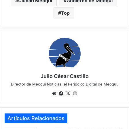
Ciudad Meoqui
Gobierno de Meoqui
Top
Julio César Castillo
Director de Meoqui Noticias, el Periódico Digital de Meoqui.
We
Fa
X
Ins
bsi
ce
tag
te
bo
ra
ok
m
Artículos Relacionados