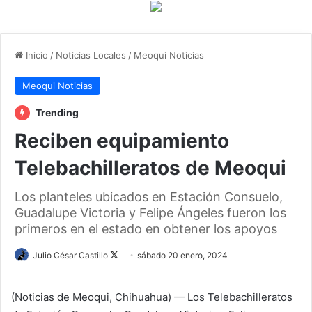
Inicio
/
Noticias Locales
/
Meoqui Noticias
Meoqui Noticias
Trending
Reciben equipamiento
Telebachilleratos de Meoqui
Los planteles ubicados en Estación Consuelo,
Guadalupe Victoria y Felipe Ángeles fueron los
primeros en el estado en obtener los apoyos
Julio César Castillo
F
sábado 20 enero, 2024
o
l
(Noticias de Meoqui, Chihuahua) — Los Telebachilleratos
l