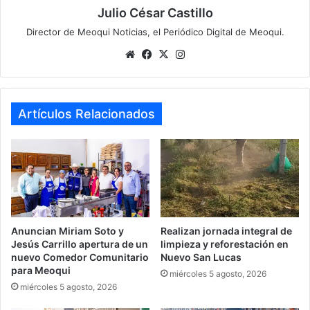
Julio César Castillo
Director de Meoqui Noticias, el Periódico Digital de Meoqui.
We
Fa
X
Ins
bsi
ce
tag
te
bo
ra
ok
m
Artículos Relacionados
Anuncian Miriam Soto y
Realizan jornada integral de
Jesús Carrillo apertura de un
limpieza y reforestación en
nuevo Comedor Comunitario
Nuevo San Lucas
para Meoqui
miércoles 5 agosto, 2026
miércoles 5 agosto, 2026