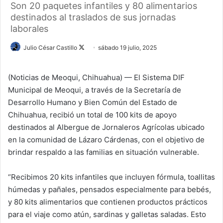
Son 20 paquetes infantiles y 80 alimentarios
destinados al traslados de sus jornadas
laborales
Julio César Castillo
F
sábado 19 julio, 2025
o
l
(Noticias de Meoqui, Chihuahua) — El Sistema DIF
l
Municipal de Meoqui, a través de la Secretaría de
o
Desarrollo Humano y Bien Común del Estado de
w
Chihuahua, recibió un total de 100 kits de apoyo
o
destinados al Albergue de Jornaleros Agrícolas ubicado
n
en la comunidad de Lázaro Cárdenas, con el objetivo de
X
brindar respaldo a las familias en situación vulnerable.
“Recibimos 20 kits infantiles que incluyen fórmula, toallitas
húmedas y pañales, pensados especialmente para bebés,
y 80 kits alimentarios que contienen productos prácticos
para el viaje como atún, sardinas y galletas saladas. Esto