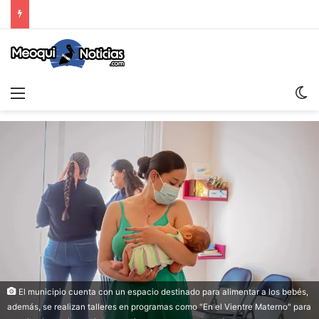
Menu
Sw
El municipio cuenta con un espacio destinado para alimentar a los bebés,
además, se realizan talleres en programas como "En el Vientre Materno" para