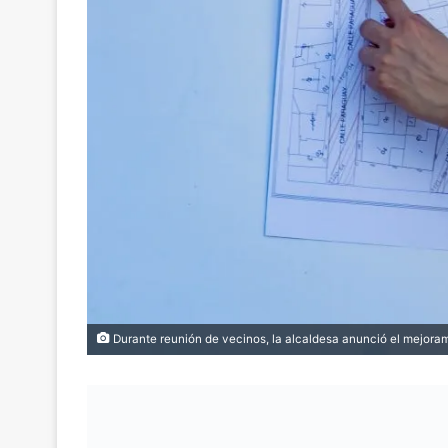
Durante reunión de vecinos, la alcaldesa anunció el mejoramie