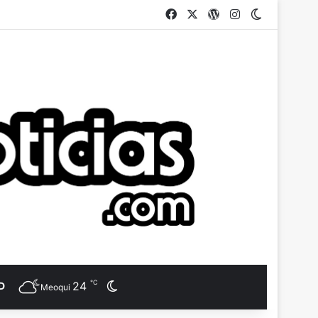
Facebook
X
WordPress
Instagram
Switch ski
℃
24
Switch skin
D
Meoqui