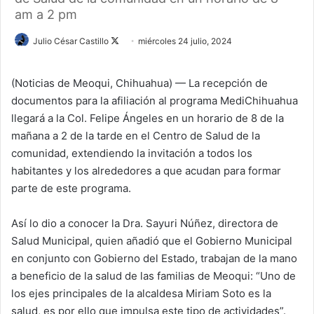
am a 2 pm
Julio César Castillo
F
miércoles 24 julio, 2024
o
l
(Noticias de Meoqui, Chihuahua) — La recepción de
l
documentos para la afiliación al programa MediChihuahua
o
llegará a la Col. Felipe Ángeles en un horario de 8 de la
w
mañana a 2 de la tarde en el Centro de Salud de la
o
comunidad, extendiendo la invitación a todos los
n
habitantes y los alrededores a que acudan para formar
X
parte de este programa.
Así lo dio a conocer la Dra. Sayuri Núñez, directora de
Salud Municipal, quien añadió que el Gobierno Municipal
en conjunto con Gobierno del Estado, trabajan de la mano
a beneficio de la salud de las familias de Meoqui: “Uno de
los ejes principales de la alcaldesa Miriam Soto es la
salud, es por ello que impulsa este tipo de actividades”.