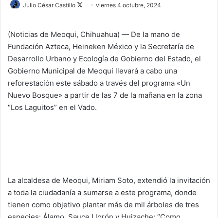
Julio César Castillo
F
viernes 4 octubre, 2024
o
l
(Noticias de Meoqui, Chihuahua) — De la mano de
l
Fundación Azteca, Heineken México y la Secretaría de
o
Desarrollo Urbano y Ecología de Gobierno del Estado, el
w
Gobierno Municipal de Meoqui llevará a cabo una
o
reforestación este sábado a través del programa «Un
n
Nuevo Bosque» a partir de las 7 de la mañana en la zona
X
“Los Laguitos” en el Vado.
La alcaldesa de Meoqui, Miriam Soto, extendió la invitación
a toda la ciudadanía a sumarse a este programa, donde
tienen como objetivo plantar más de mil árboles de tres
especies: Álamo, Sauce Llorón y Huizache: “Como