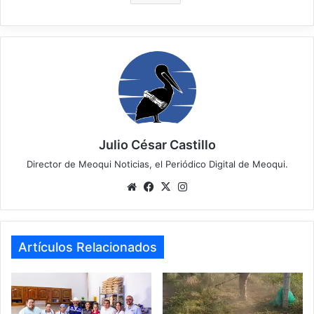
Julio César Castillo
Director de Meoqui Noticias, el Periódico Digital de Meoqui.
We
Fa
X
Ins
bsi
ce
tag
te
bo
ra
ok
m
Artículos Relacionados